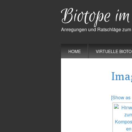
Biotope i
Anregungen und Ratschläge zum S
Main
Skip
HOME
VIRTUELLE BIOT
to
menu
content
Ima
[Show as 