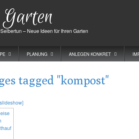
m Garten
elbertun – Neue Ideen für Ihren Garten
OPE
PLANUNG
ANLEGEN KONKRET
IM
ges tagged "kompost"
slideshow]