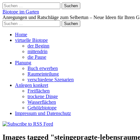
Suchen
nach:
Biotope im Garten
Anregungen und Ratschläge zum Selbertun – Neue Ideen für Ihren G
Suchen
nach:
Main
Skip
Home
to
virtuelle Biotope
menu
content
der Beginn
mittendrin
die Pause
Planung
Buch erwerben
Raumeinteilung
verschiedene Szenarien
Anlegen konkret
Freiflächen
trockene Dinge
Wasserflächen
Gehölzbiotope
Impressum und Datenschutz
Images tagged "steingepragte-lebensraum