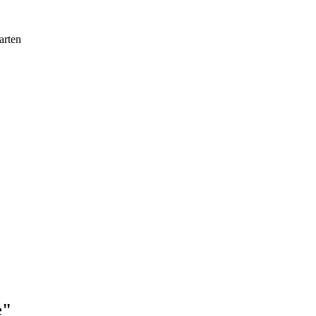
arten
e"