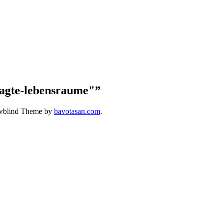
ragte-lebensraume"
”
wblind Theme by
bavotasan.com
.