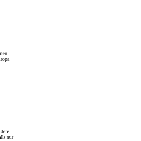
enen
uropa
ndere
lls nur