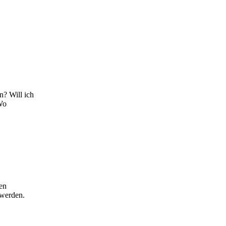
n? Will ich
Wo
en
en werden.