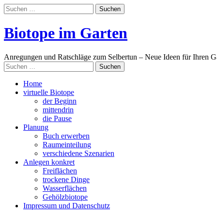
Suchen
nach:
Biotope im Garten
Anregungen und Ratschläge zum Selbertun – Neue Ideen für Ihren G
Suchen
nach:
Main
Skip
Home
to
virtuelle Biotope
menu
content
der Beginn
mittendrin
die Pause
Planung
Buch erwerben
Raumeinteilung
verschiedene Szenarien
Anlegen konkret
Freiflächen
trockene Dinge
Wasserflächen
Gehölzbiotope
Impressum und Datenschutz