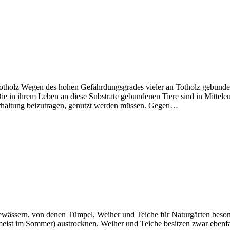
otholz Wegen des hohen Gefährdungsgrades vieler an Totholz gebund
Die in ihrem Leben an diese Substrate gebundenen Tiere sind in Mittele
 Erhaltung beizutragen, genutzt werden müssen. Gegen…
gewässern, von denen Tümpel, Weiher und Teiche für Naturgärten beso
meist im Sommer) austrocknen. Weiher und Teiche besitzen zwar ebenfa