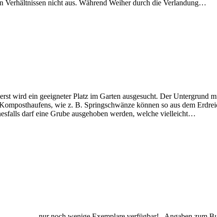
en Verhältnissen nicht aus. Während Weiher durch die Verlandung…
rst wird ein geeigneter Platz im Garten ausgesucht. Der Untergrund 
 Komposthaufens, wie z. B. Springschwänze können so aus dem Erdrei
esfalls darf eine Grube ausgehoben werden, welche vielleicht…
werben. nur noch wenige Exemplare verfügbar! Angaben zum Buc