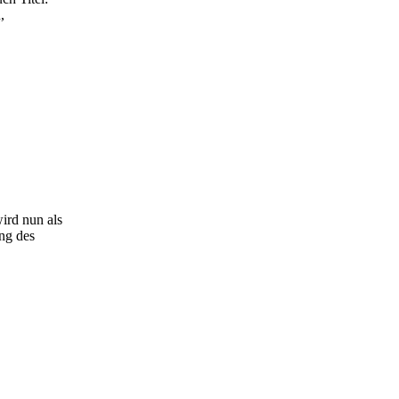
,
ird nun als
ng des