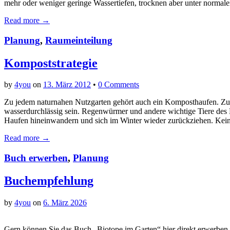
mehr oder weniger geringe Wassertiefen, trocknen aber unter normal
Read more →
Planung
,
Raumeinteilung
Kompoststrategie
by
4you
on
13. März 2012
•
0 Comments
Zu jedem naturnahen Nutzgarten gehört auch ein Komposthaufen. Zue
wasserdurchlässig sein. Regenwürmer und andere wichtige Tiere des
Haufen hineinwandern und sich im Winter wieder zurückziehen. Kein
Read more →
Buch erwerben
,
Planung
Buchempfehlung
by
4you
on
6. März 2026
Gern können Sie das Buch „Biotope im Garten“ hier direkt er