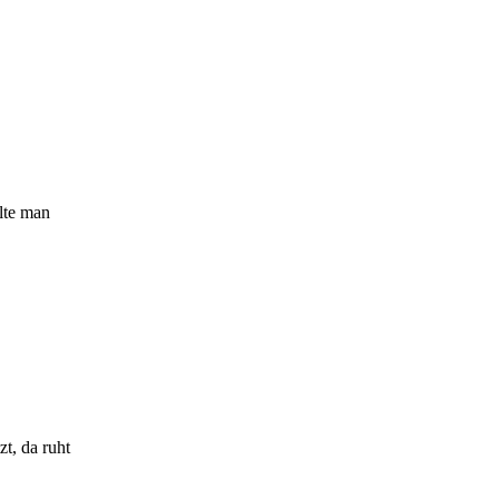
lte man
t, da ruht