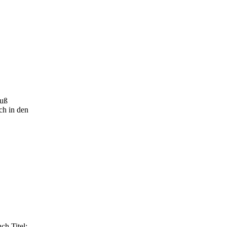
muß
ch in den
h Titel: