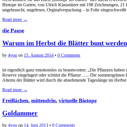
Biotope im Garten, von Ulrich Klausnitzer mit 198 Zeichnungen, 21 
ungebraucht, ungelesen, Orginalverpackung – in Folie eingeschwei
Read more →
die Pause
Warum im Herbst die Blätter bunt werden
by
4you
on
15. August 2014
•
0 Comments
ist eigentlich ganz emotionslos zu beantworten: „Die Pflanzen habe
Reserve eingelagert oder schützt die Pflanze ….. Die sommergrünen P
Alterns der Blätter wird durch die abnehmende Tageslänge im Herb
Read more →
Freiflächen
,
mittendrin
,
virtuelle Biotope
Goldammer
by
4you
on
14. Juni 2013
•
0 Comments