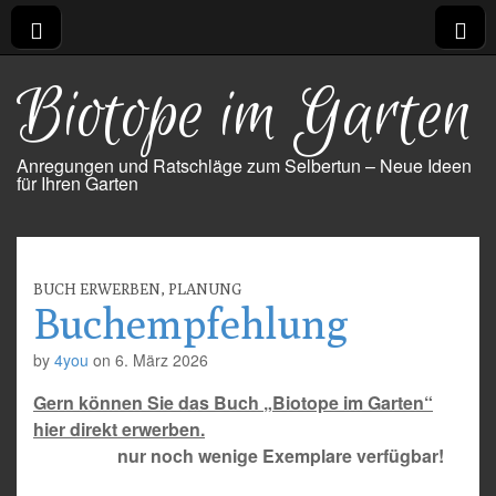
Biotope im Garten
Anregungen und Ratschläge zum Selbertun – Neue Ideen
für Ihren Garten
BUCH ERWERBEN
,
PLANUNG
Buchempfehlung
by
4you
on
6. März 2026
Gern können Sie das Buch „Biotope im Garten“
hier direkt erwerben.
nur noch wenige Exemplare verfügbar
!